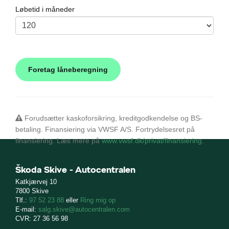
Løbetid i måneder
Forudsætter kaskoforsikring, kreditgodkendelse og BS-
betaling. Finansiering via VWSF A/S. Fortrydelsesret på
finansiering. Læs mere på
www.vwsf.dk/privat/finansiering
.
Škoda Skive - Autocentralen
Katkjærvej 10
7800 Skive
Tlf.:
97 52 23 88
eller
Ring mig op
E-mail:
salg.skive@autocentralen.com
CVR: 27 36 56 98