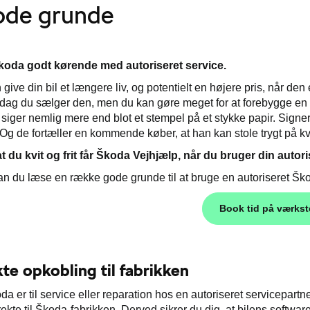
ode grunde
koda godt kørende med autoriseret service.
 give din bil et længere liv, og potentielt en højere pris, når de
 dag du sælger den, men du kan gøre meget for at forebygge en
 siger nemlig mere end blot et stempel på et stykke papir. Signer
 Og de fortæller en kommende køber, at han kan stole trygt på kv
at du kvit og frit får Škoda Vejhjælp, når du bruger din aut
n du læse en række gode grunde til at bruge en autoriseret Ško
Book tid på værks
kte opkobling til fabrikken
da er til service eller reparation hos en autoriseret servicepart
ekte til Škoda-fabrikken. Derved sikrer du dig, at bilens softwar