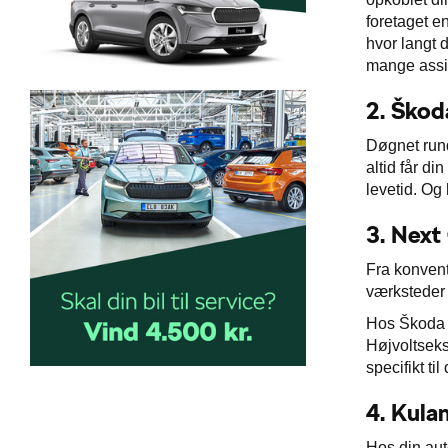
foretaget e
hvor langt d
mange assis
2.
Škod
Døgnet rund
altid får di
levetid. Og 
3.
Next
Fra konventi
værksteder 
Hos Škoda 
Højvoltseks
specifikt ti
4.
Kula
Hos din aut