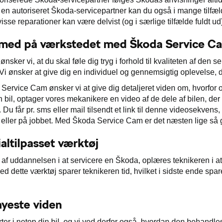
r en autoriseret Škoda-servicepartner kan du også i mange tilfæl
visse reparationer kan være delvist (og i særlige tilfælde fuldt u
 med på værkstedet med Škoda Service C
nsker vi, at du skal føle dig tryg i forhold til kvaliteten af de
Vi ønsker at give dig en individuel og gennemsigtig oplevelse, d
ervice Cam ønsker vi at give dig detaljeret viden om, hvorfor o
n bil, optager vores mekanikere en video af de dele af bilen, der t
Du får pr. sms eller mail tilsendt et link til denne videosekvens
eller på jobbet. Med Škoda Service Cam er det næsten lige så
altilpasset værktøj
af uddannelsen i at servicere en Škoda, oplæres teknikeren i at
ed dette værktøj sparer teknikeren tid, hvilket i sidste ende sp
yeste viden
rter i netop din bil, og vi ved derfor også, hvordan den behand