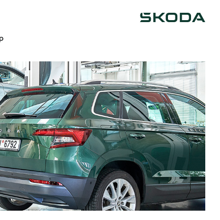
Škoda
op