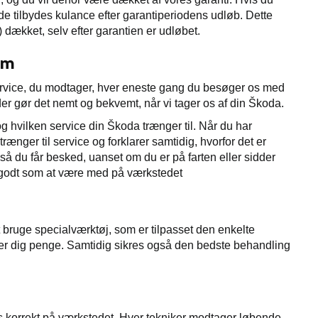
de tilbydes kulance efter garantiperiodens udløb. Dette
d) dækket, selv efter garantien er udløbet.
am
n service, du modtager, hver eneste gang du besøger os med
er gør det nemt og bekvemt, når vi tager os af din Škoda.
g hvilken service din Škoda trænger til. Når du har
rænger til service og forklarer samtidig, hvorfor det er
, så du får besked, uanset om du er på farten eller sidder
 godt som at være med på værkstedet
 bruge specialværktøj, som er tilpasset den enkelte
arer dig penge. Samtidig sikres også den bedste behandling
les korrekt på værkstedet. Hver tekniker modtager løbende