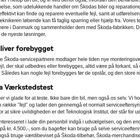
else, som udelukkende handler om Škodas biler og reparationen
ffektivt kan finde og reparere eventuelle fejl, samt at udførelsen 
eknikeren løbende kan få faglig sparring eller hjælp fra. Vores 
nere i Danmark og sammenholder dem med Škoda-fabrikken. Derfo
 de nyeste løsninger.
bliver forebygget
e Škoda-servicepartnere modtager hele tiden nye monteringsvej
 fejl, der skal udbedres eller forebygges, altid være på forkant,
 Således kan nogle fejl forebygges før de opstår, og den store 
a Værkstedstest
r vi glade for at teste. Ikke bare din bil, men også os selv. Vi h
en række "fejl" og lader den gennemgå et normalt serviceeftersyn
r at sikre uvildigheden er det Teknologisk Institut, der står for 
interesseret i lade din personbil indgå i udvælgelsen, og den end
på kr. 4.500,-, som du bagefter kan bruge på selve serviceeftersy
 også bruge værdibeviset på Škoda-tilbehør, Škoda-merchandise e