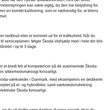
motorstyringen kan være vigtig, da den har betydning for,
res en korrekt kalibrering, som er nødvendig for, at bilens
rsel.
r nedbrud eller er kommet ud for et trafikuheld. Når du
d til serviceplanen, følger Škoda Vejhjælp med i hele din bils
ånebil i op til 3 dage.
æver et bredt felt af kompetencer på de autoriserede Škoda-
es sikkerhedsmæssigt forsvarligt.
Škoda-værksteder i Danmark, med eksempelvis en dedikeret
bejdet på el- og hybridbiler, samt værkstedsindretning
r elektriske Škoda forsvarligt.
 og du vil derfor være dækket af vores garanti. Hvis du