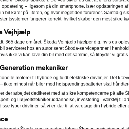
n opdatering – ligesom på din smartphone. Især opdateringen af 
in bil kører på literen, og hvor meget den forurener. Samtidig sik
tentsystemer fungerer korrekt, hvilket skaber den mest sikre kø
a Vejhjælp
t. 365 dage om året. Škoda Vejhjælp hjælper dig, hvis du opleve
n bil serviceret hos en autoriseret Škoda-servicepartner i henhol
hvis ikke vi kan lave din bil med det samme, så tilbyder vi gratis l
 Generation mekaniker
onelle motorer til hybride og fuldt elektriske drivlinjer. Det kr
– ikke mindst når biler med højspændingsbatterier skal håndter
er der arbejdet dedikeret med at sikre kompetencerne på alle 
pert- og Højvoltsteknikeruddannelse, investering i værktøj til ar
l disse typer drivliner, så vi er klar til at varetage din hybride elle
nce
oriserede Škoda-servicepartner følges Škodas anvisninger altid,