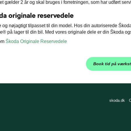
t gælder 2 år og skal bruges i forretningen, som har udført serv
da originale reservedele
og nøjagtigt tilpasset til din model. Hos din autoriserede Škoda-s
® på lager til din bil. Med vores originale dele er din Škoda ogs
 om
Škoda Originale Reservedele
Book tid på værks
skoda.dk
C