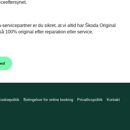
iceeftersynet.
ervicepartner er du sikret, at vi altid har Škoda Original
å 100% original efter reparation eller service.
ted
ookiepolitik
Betingelser for online booking
Privatlivspolitik
Kontakt