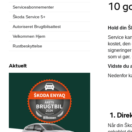
10 g
Serviceabonnementer
Škoda Service 5+
Autoriseret Brugtbilsattest
Hold din Š
Velkommen Hjem
Service kan
kostet, den
Rustbeskyttelse
signeringer
som vi gør.
Aktuelt
Vidste du 
Nedenfor ka
1. Dire
Når din Ško
opkoblet dir