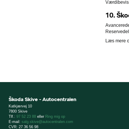
Værdibevise
10.
Ško
Avancerede 
Reservedele
Læs mere
Škoda Skive - Autocentralen
Katkjærvej 10
7800 Skive
Tlf.:
97 52 23 88
eller
Ring mig op
E-mail:
salg.skive@autocentralen.com
CVR: 27 36 56 98