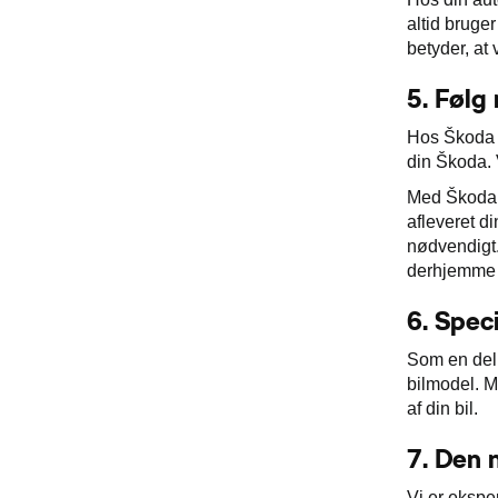
altid bruge
betyder, at 
5.
Følg
Hos Škoda ø
din Škoda. 
Med Škoda S
afleveret di
nødvendigt. 
derhjemme 
6.
Speci
Som en del 
bilmodel. M
af din bil.
7.
Den n
Vi er ekspe