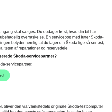
n engang skal sælges. Du opdager først, hvad din bil har
 ubehagelig overraskelse. En servicebog med lutter Škoda-
ingen betyder nemlig, at du tager din Škoda lige så seriøst,
aliteten af reparationer og reservedele.
oriserede Škoda-servicepartner?
da-servicepartner.
ted
ner, bliver den via værkstedets originale Škoda-testcomputer
e altid har den nyeste softwareversion, hvis der bliver