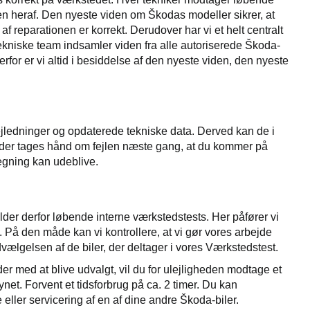
 heraf. Den nyeste viden om Škodas modeller sikrer, at
af reparationen er korrekt. Derudover har vi et helt centralt
tekniske team indsamler viden fra alle autoriserede Škoda-
r er vi altid i besiddelse af den nyeste viden, den nyeste
ledninger og opdaterede tekniske data. Derved kan de i
 så der tages hånd om fejlen næste gang, at du kommer på
regning kan udeblive.
older derfor løbende interne værkstedstests. Her påfører vi
. På den måde kan vi kontrollere, at vi gør vores arbejde
udvælgelsen af de biler, der deltager i vores Værkstedstest.
er med at blive udvalgt, vil du for ulejligheden modtage et
net. Forvent et tidsforbrug på ca. 2 timer. Du kan
ller servicering af en af dine andre Škoda-biler.