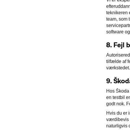
efteruddann
teknikeren e
team, som t
servicepart
software og
8.
Fejl 
Autorisered
tilfælde af
værkstedet.
9.
Škod
Hos Škoda e
en testbil 
godt nok. Fo
Hvis du er 
værdibevis 
naturligvis