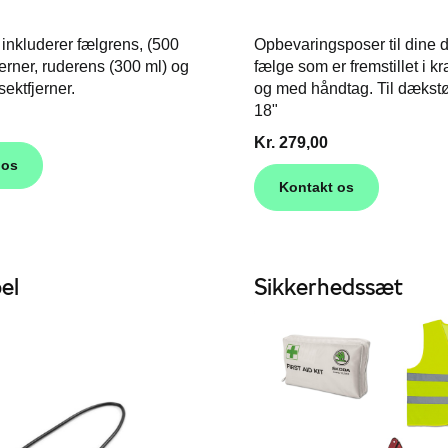
 inkluderer fælgrens, (500
Opbevaringsposer til dine
jerner, ruderens (300 ml) og
fælge som er fremstillet i kr
sektfjerner.
og med håndtag.
Til dækstø
18"
Kr. 279,00
 os
Kontakt os
el
Sikkerhedssæt