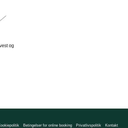
 vest og
ookiepolitik
Betingelser for online booking
Privatlivspolitik
Kontakt