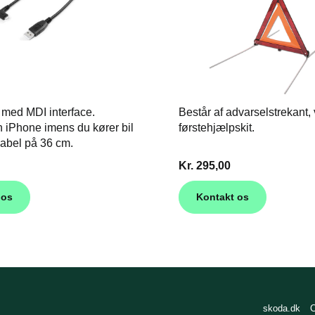
er med MDI interface.
Består af advarselstrekant,
 iPhone imens du kører bil
førstehjælpskit.
abel på 36 cm.
Kr. 295,00
 os
Kontakt os
skoda.dk
C