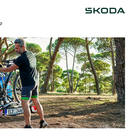
Škoda
op