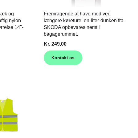
 dæk og
Fremragende at have med ved
aftig nylon
længere køreture: en-liter-dunken fra
rrelse 14"-
SKODA opbevares nemt i
bagagerummet.
Kr. 249,00
Kontakt os