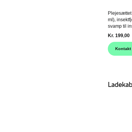
Plejesættet
ml), insektf
svamp til in
Kr. 199,00
Kontakt
Ladekab